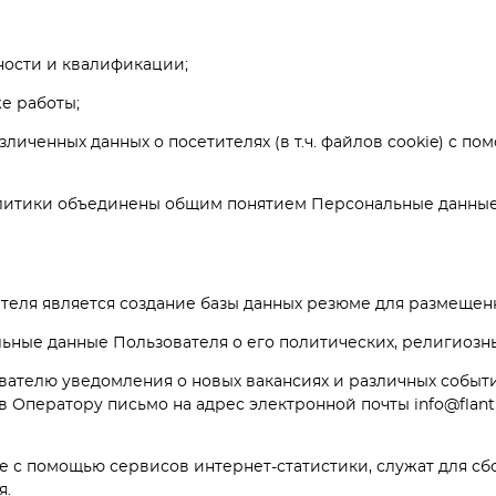
ности и квалификации;
же работы;
езличенных данных о посетителях (в т.ч. файлов cookie) с 
олитики объединены общим понятием Персональные данные
теля является создание базы данных резюме для размещенн
льные данные Пользователя о его политических, религиозн
вателю уведомления о новых вакансиях и различных событи
Оператору письмо на адрес электронной почты info@flant.
е с помощью сервисов интернет-статистики, служат для с
я.