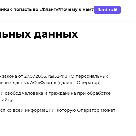
ии
Как попасть во «Флант»?
Почему к нам?
flant.ru
льных данных
акона от 27.07.2006. №152-ФЗ «О персональных
ных данных АО «Флант» (далее – Оператор).
 и свобод человека и гражданина при обработке
тайну.
ется ко всей информации, которую Оператор может